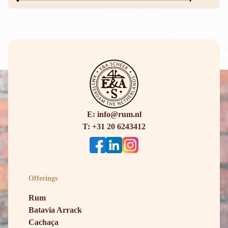
E: info@rum.nl
T: +31 20 6243412
Offerings
Rum
Batavia Arrack
Cachaça