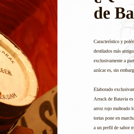
de Ba
Característico y polé
destilados más antig
exclusivamente a part
azúcar es, sin embar
Elaborado exclusivam
Arrack de Batavia es 
arroz rojo malteado lo
tortas pone en marcha
a un perfil de sabor m